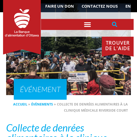
ACTUALITÉS
FAIRE UN DON
CONTACTEZ NOUS
EN
TROUVER
DE L'AIDE
ÉVÉNEMENT
ACCUEIL
»
ÉVÈNEMENTS
»
COLLECTE DE DENRÉES ALIMENTAIRES À LA
CLINIQUE MÉDICALE RIVERSIDE COURT
Collecte de denrées