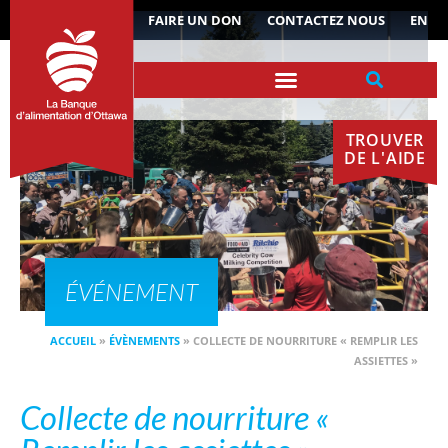
ACTUALITÉS
FAIRE UN DON
CONTACTEZ NOUS
EN
TROUVER
DE L'AIDE
ÉVÉNEMENT
ACCUEIL
»
ÉVÈNEMENTS
»
COLLECTE DE NOURRITURE « REMPLIR LES
ASSIETTES »
Collecte de nourriture «