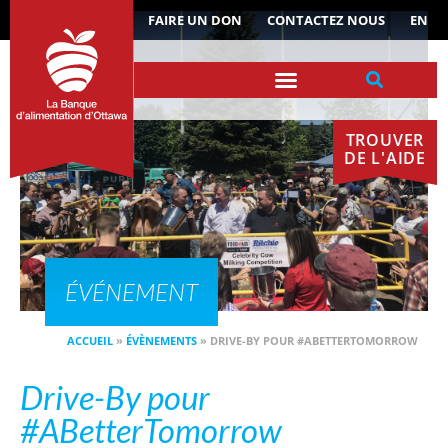
ACTUALITÉS
FAIRE UN DON
CONTACTEZ NOUS
EN
TROUVER
DE L'AIDE
ÉVÉNEMENT
ACCUEIL
»
ÉVÈNEMENTS
»
DRIVE-BY POUR #ABETTERTOMORROW
Drive-By pour
#ABetterTomorrow