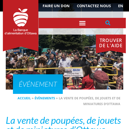
ACTUALITÉS
FAIRE UN DON
CONTACTEZ NOUS
EN
TROUVER
DE L'AIDE
ÉVÉNEMENT
ACCUEIL
»
ÉVÈNEMENTS
»
LA VENTE DE POUPÉES, DE JOUETS ET DE
MINIATURES D’OTTAWA
La vente de poupées, de jouets