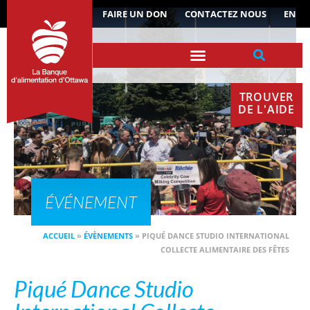
ACTUALITÉS
FAIRE UN DON
CONTACTEZ NOUS
EN
TROUVER
DE L'AIDE
ÉVÉNEMENT
ACCUEIL
»
ÉVÈNEMENTS
»
PIQUÉ DANCE STUDIO INTERNATIONAL
COLLECTE ALIMENTAIRE DES FÊTES
Piqué Dance Studio