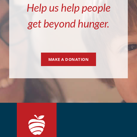
Help us help people
get beyond hunger.
MAKE A DONATION