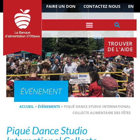
ACTUALITÉS
FAIRE UN DON
CONTACTEZ NOUS
EN
TROUVER
DE L'AIDE
ÉVÉNEMENT
ACCUEIL
»
ÉVÈNEMENTS
»
PIQUÉ DANCE STUDIO INTERNATIONAL
COLLECTE ALIMENTAIRE DES FÊTES
Piqué Dance Studio