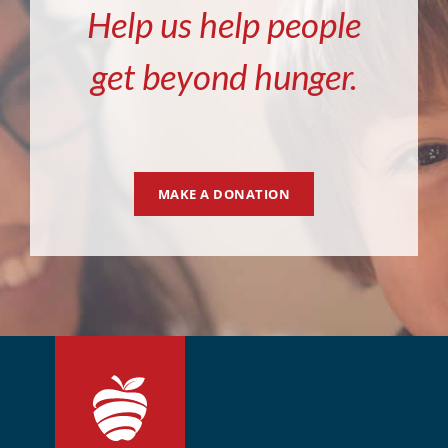
Help us help people
get beyond hunger.
MAKE A DONATION