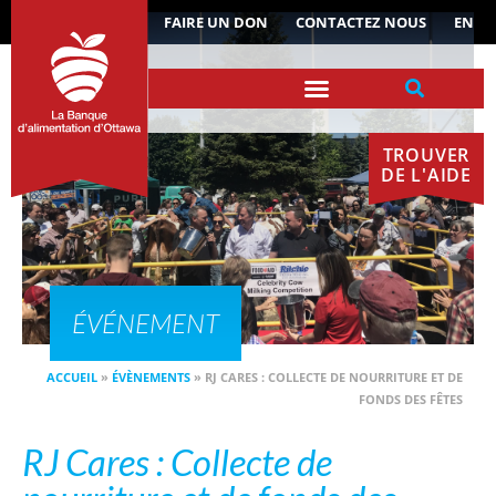
ACTUALITÉS
FAIRE UN DON
CONTACTEZ NOUS
EN
TROUVER
DE L'AIDE
ÉVÉNEMENT
ACCUEIL
»
ÉVÈNEMENTS
»
RJ CARES : COLLECTE DE NOURRITURE ET DE
FONDS DES FÊTES
RJ Cares : Collecte de