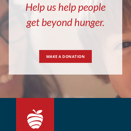
Help us help people
get beyond hunger.
MAKE A DONATION