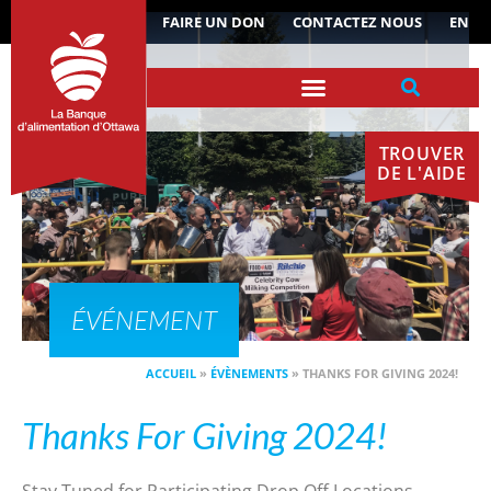
ACTUALITÉS
FAIRE UN DON
CONTACTEZ NOUS
EN
TROUVER
DE L'AIDE
ÉVÉNEMENT
ACCUEIL
»
ÉVÈNEMENTS
»
THANKS FOR GIVING 2024!
Thanks For Giving 2024!