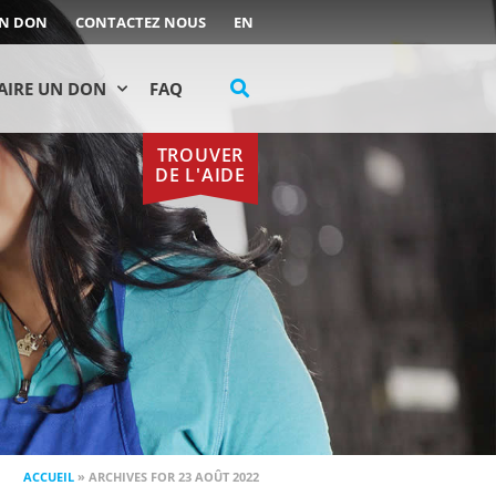
UN DON
CONTACTEZ NOUS
EN
AIRE UN DON
FAQ
TROUVER
DE L'AIDE
ACCUEIL
»
ARCHIVES FOR 23 AOÛT 2022