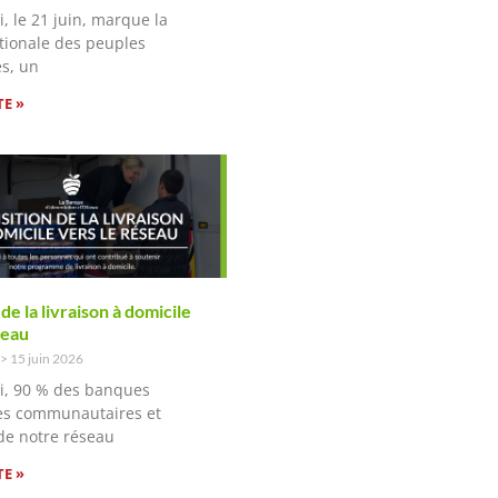
, le 21 juin, marque la
tionale des peuples
s, un
TE »
de la livraison à domicile
seau
15 juin 2026
i, 90 % des banques
es communautaires et
de notre réseau
TE »