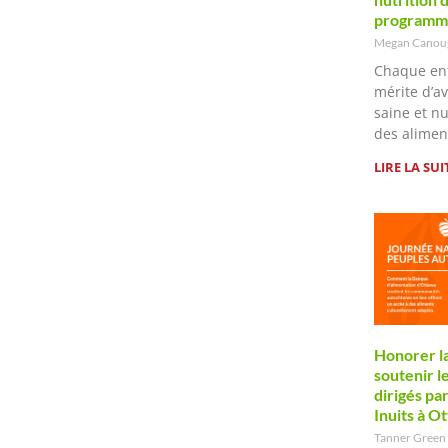
programme
Megan Cano
Chaque en
mérite d’a
saine et n
des alimen
LIRE LA SUI
Honorer la
soutenir 
dirigés pa
Inuits à O
Tanner Green