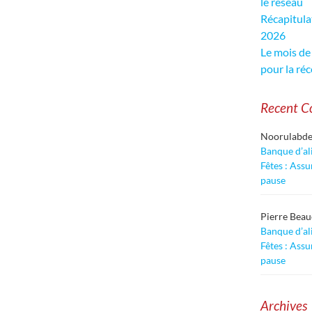
le réseau
Récapitula
2026
Le mois de 
pour la réc
Recent 
Noorulabd
Banque d’al
Fêtes : Assu
pause
Pierre Bea
Banque d’al
Fêtes : Assu
pause
Archives