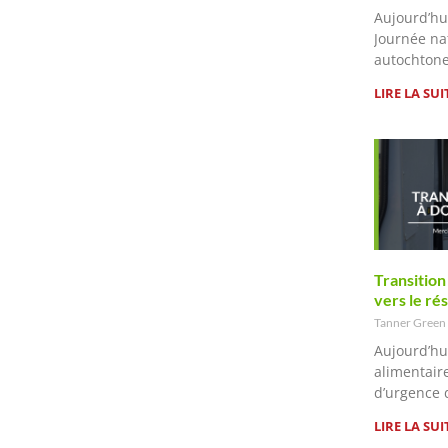
Aujourd’hui
Journée na
autochtone
LIRE LA SUI
Transition 
vers le ré
Tanner Green
Aujourd’hu
alimentair
d’urgence 
LIRE LA SUI