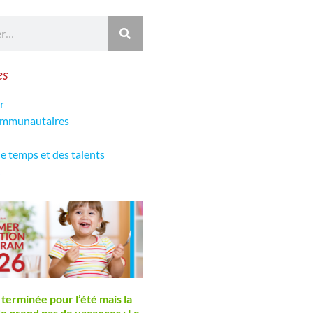
es
r
communautaires
de temps et des talents
x
 terminée pour l’été mais la
de prend pas de vacances : Le