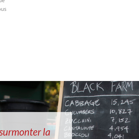
de
ous
 surmonter la