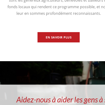
sont les généreux agriculteurs, bénévoles et bailleurs 
fonds locaux qui rendent ce programme possible, et n
leur en sommes profondément reconnaissants.
EN SAVOIR PLUS
Aidez-nous à aider les gens à