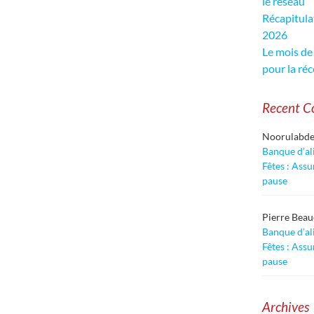
le réseau
Récapitula
2026
Le mois de 
pour la réc
Recent 
Noorulabd
Banque d’al
Fêtes : Assu
pause
Pierre Bea
Banque d’al
Fêtes : Assu
pause
Archives