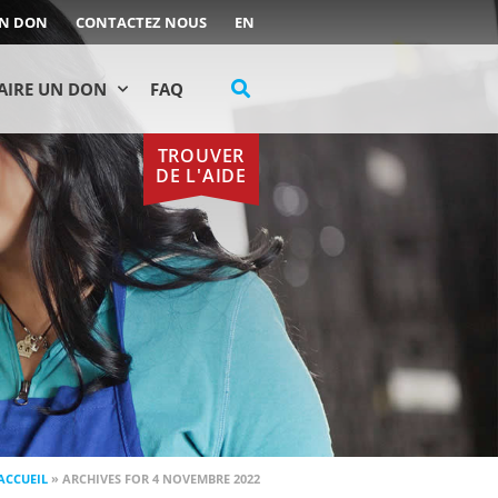
UN DON
CONTACTEZ NOUS
EN
AIRE UN DON
FAQ
TROUVER
DE L'AIDE
ACCUEIL
»
ARCHIVES FOR 4 NOVEMBRE 2022