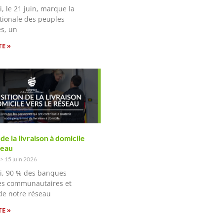
, le 21 juin, marque la
tionale des peuples
s, un
TE »
de la livraison à domicile
seau
15 juin 2026
i, 90 % des banques
es communautaires et
de notre réseau
TE »