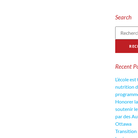
Search
Recent P
L’école est
nutrition 
programme 
Honorer la 
soutenir l
par des Au
Ottawa
Transition 