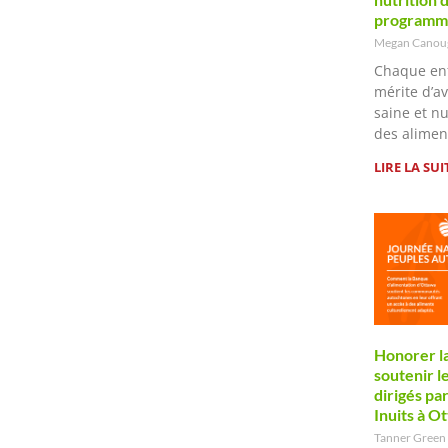
programme
Megan Cano
Chaque en
mérite d’a
saine et n
des alimen
LIRE LA SUI
Honorer la
soutenir 
dirigés pa
Inuits à O
Tanner Green