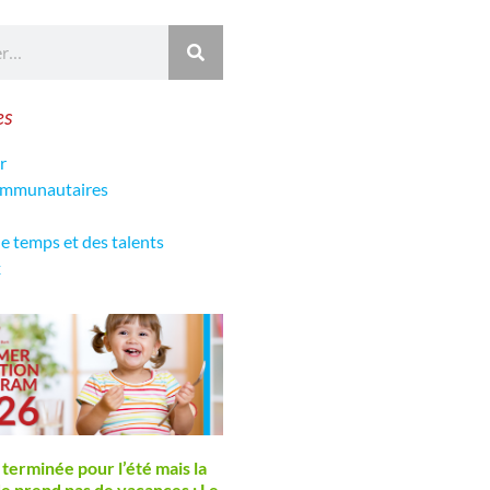
es
r
communautaires
de temps et des talents
x
 terminée pour l’été mais la
de prend pas de vacances : Le