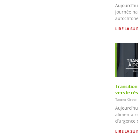
Aujourd’hui
Journée na
autochtone
LIRE LA SUI
Transition 
vers le ré
Tanner Green
Aujourd’hu
alimentair
d’urgence 
LIRE LA SUI