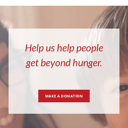
Help us help people
get beyond hunger.
MAKE A DONATION