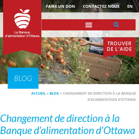
ACTUALITÉS
FAIRE UN DON
CONTACTEZ NOUS
EN
TROUVER
DE L'AIDE
BLOG
ACCUEIL
»
BLOG
»
CHANGEMENT DE DIRECTION À LA BANQUE
D’ALIMENTATION D’OTTAWA
Changement de direction à la
Banque d’alimentation d’Ottawa