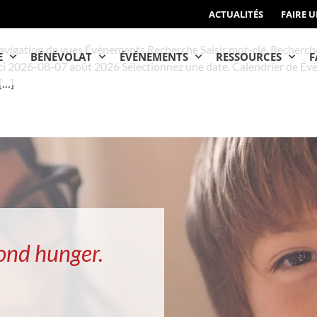
ACTUALITÉS
FAIRE 
vigation de vues Évènements Recherche Saisir mot-clé. Recherch
E
BÉNÉVOLAT
ÉVÉNEMENTS
RESSOURCES
F
i 2026-08-07 août 2026 Sélectionnez une date. Calendrier de Évè
[…]
ond hunger.