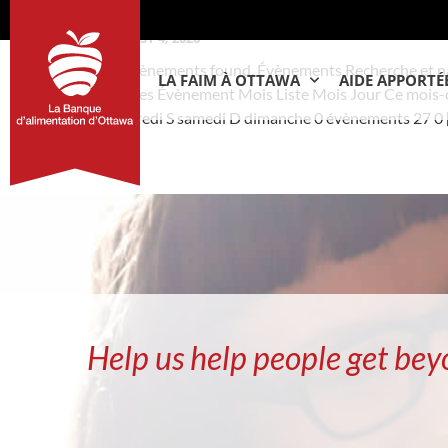
AUGUST 4, 2026
42 évènements found. Évènements Recherche et na
LA FAIM À OTTAWA
AIDE APPORTÉ
de vues Évènement Mois Liste Mois Jour Ce mois-c
vendredi S samedi D dimanche 0 évènements 27 0 
Help us help people get bey