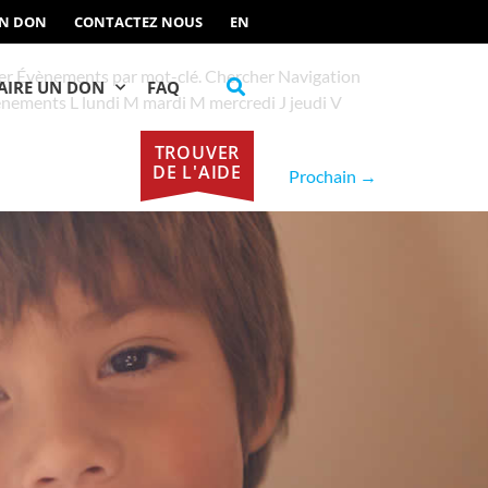
UN DON
CONTACTEZ NOUS
EN
er Évènements par mot-clé. Chercher Navigation
AIRE UN DON
FAQ
nements L lundi M mardi M mercredi J jeudi V
TROUVER
DE L'AIDE
Prochain
→