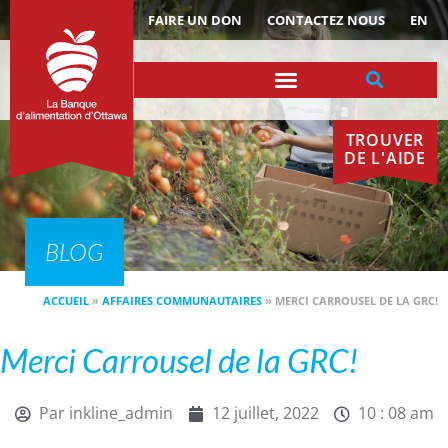
ACTUALITÉS
FAIRE UN DON
CONTACTEZ NOUS
EN
TROUVER
DE L'AIDE
BLOG
ACCUEIL
»
AFFAIRES COMMUNAUTAIRES
»
MERCI CARROUSEL DE LA GRC!
Merci Carrousel de la GRC!
Par
inkline_admin
12 juillet, 2022
10 : 08 am