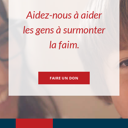
Aidez-nous à aider
les gens à surmonter
la faim.
FAIRE UN DON