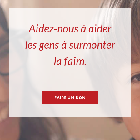
Aidez-nous à aider
les gens à surmonter
la faim.
FAIRE UN DON