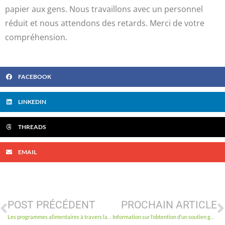
papier aux gens. Nous travaillons avec un personnel
réduit et nous attendons des retards. Merci de votre
compréhension.
FACEBOOK
LINKEDIN
THREADS
EMAIL
POST PRÉCÉDENT
PROCHAIN ARTICLE
Les programmes alimentaires à travers la ville travaillent fort tout en s’assurant d’essayer de rester en bonne santé
Information sur l’obtention d’un soutien gouvernemental – COVID-19