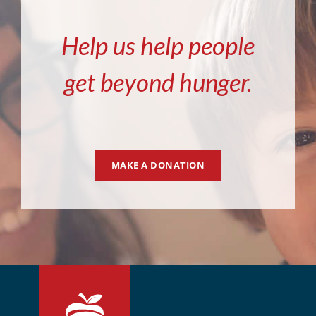
Help us help people
get beyond hunger.
MAKE A DONATION