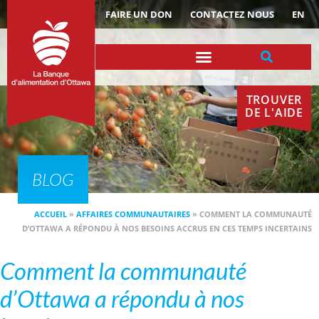
ACTUALITÉS
FAIRE UN DON
CONTACTEZ NOUS
EN
TROUVER
DE L'AIDE
BLOG
ACCUEIL
»
AFFAIRES COMMUNAUTAIRES
»
COMMENT LA COMMUNAUTÉ
D’OTTAWA A RÉPONDU À NOS BESOINS ACCRUS EN CES TEMPS INCERTAINS
Comment la communauté
d’Ottawa a répondu à nos