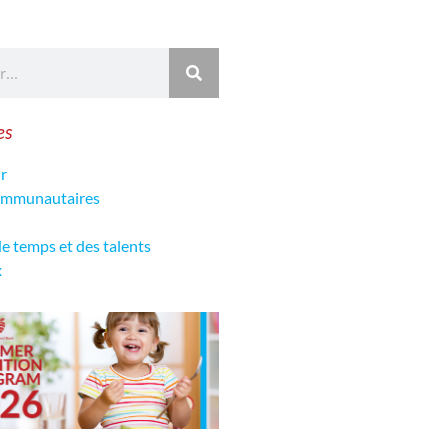
es
r
communautaires
de temps et des talents
x