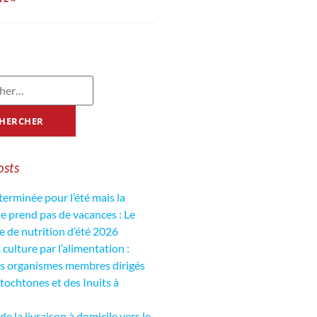
osts
 terminée pour l’été mais la
de prend pas de vacances : Le
de nutrition d’été 2026
culture par l’alimentation :
es organismes membres dirigés
tochtones et des Inuits à
de la livraison à domicile vers le