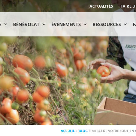
ACTUALITÉS
FAIRE 
E
BÉNÉVOLAT
ÉVÉNEMENTS
RESSOURCES
F
ACCUEIL
»
BLOG
»
MERCI DE VOTRE SOUTIEN 