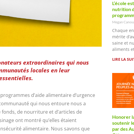
L’école es
nutrition 
programme
Megan Cano
Chaque en
mérite d’a
saine et n
aliments e
LIRE LA SUI
nateurs extraordinaires qui nous
ommunautés locales en leur
essentielles.
s programmes d’aide alimentaire d’urgence
la communauté qui nous entoure nous a
fonds, de nourriture et d’articles de
Honorer la
inage ont montré qu’elles étaient
soutenir 
l’insécurité alimentaire. Nous savons que
par des Au