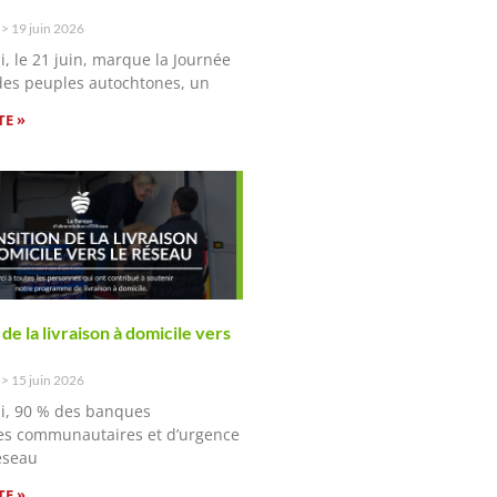
n
19 juin 2026
i, le 21 juin, marque la Journée
des peuples autochtones, un
TE »
 de la livraison à domicile vers
n
15 juin 2026
i, 90 % des banques
es communautaires et d’urgence
éseau
TE »