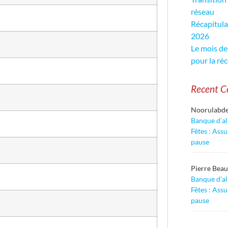
réseau
Récapitula
2026
Le mois de
pour la réc
Recent 
Noorulabd
Banque d’al
Fêtes : Ass
pause
Pierre Bea
Banque d’al
Fêtes : Ass
pause