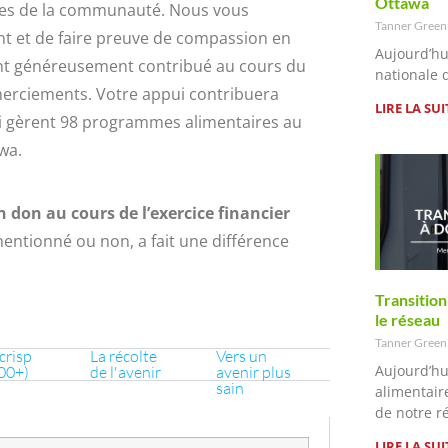
Ottawa
bres de la communauté. Nous vous
Tanner Gree
t et de faire preuve de compassion en
Aujourd’hu
nt généreusement contribué au cours du
nationale 
merciements. Votre appui contribuera
LIRE LA SUI
 gèrent 98 programmes alimentaires au
wa.
 don au cours de l’exercice financier
mentionné ou non, a fait une différence
Transition
le réseau
Tanner Gree
crisp
La récolte
Vers un
Aujourd’hu
00+)
de l'avenir
avenir plus
sain
alimentair
de notre r
LIRE LA SUI