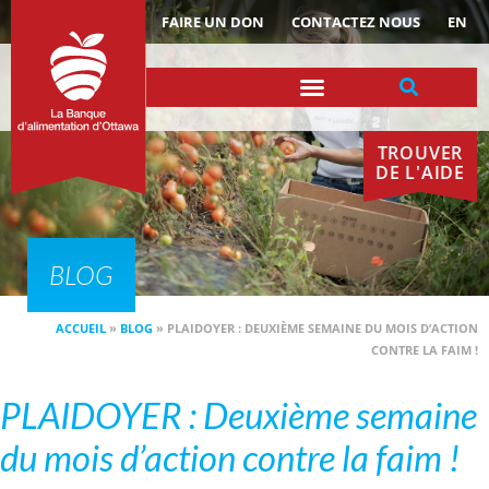
ACTUALITÉS
FAIRE UN DON
CONTACTEZ NOUS
EN
TROUVER
DE L'AIDE
BLOG
ACCUEIL
»
BLOG
»
PLAIDOYER : DEUXIÈME SEMAINE DU MOIS D’ACTION
CONTRE LA FAIM !
PLAIDOYER : Deuxième semaine
du mois d’action contre la faim !