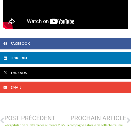
FACEBOOK
LINKEDIN
THREADS
EMAIL
POST PRÉCÉDENT
PROCHAIN ARTICLE
Récapitulation du défi tri des aliments 2025
La campagne estivale de collecte d’aliments d’Ottawa permet de recueillir 90 000 livres d’aliments