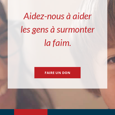
Aidez-nous à aider
les gens à surmonter
la faim.
FAIRE UN DON