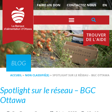
ACTUALITÉS
FAIRE UN DON
CONTACTEZ NOUS
EN
TROUVER
DE L'AIDE
BLOG
ACCUEIL
»
NON CLASSIFIÉ(E)
»
SPOTLIGHT SUR LE RÉSEAU – BGC OTTAWA
Spotlight sur le réseau – BGC
Ottawa