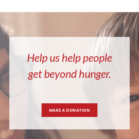
Help us help people
get beyond hunger.
MAKE A DONATION