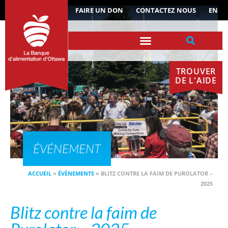
ACTUALITÉS
FAIRE UN DON
CONTACTEZ NOUS
EN
TROUVER
DE L'AIDE
ÉVÉNEMENT
ACCUEIL
»
ÉVÈNEMENTS
»
BLITZ CONTRE LA FAIM DE PUROLATOR –
2025
Blitz contre la faim de