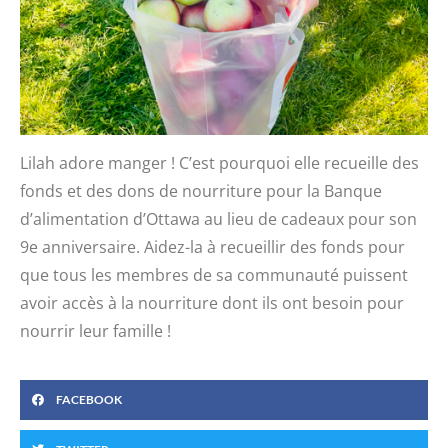
Lilah adore manger ! C’est pourquoi elle recueille des
fonds et des dons de nourriture pour la Banque
d’alimentation d’Ottawa au lieu de cadeaux pour son
9e anniversaire. Aidez-la à recueillir des fonds pour
que tous les membres de sa communauté puissent
avoir accès à la nourriture dont ils ont besoin pour
nourrir leur famille !
FACEBOOK