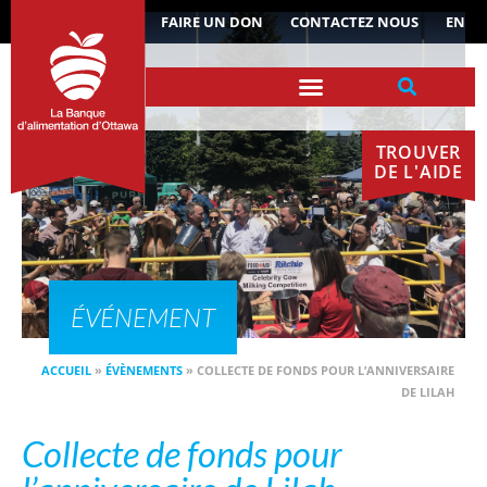
ACTUALITÉS
FAIRE UN DON
CONTACTEZ NOUS
EN
TROUVER
DE L'AIDE
ÉVÉNEMENT
ACCUEIL
»
ÉVÈNEMENTS
»
COLLECTE DE FONDS POUR L’ANNIVERSAIRE
DE LILAH
Collecte de fonds pour