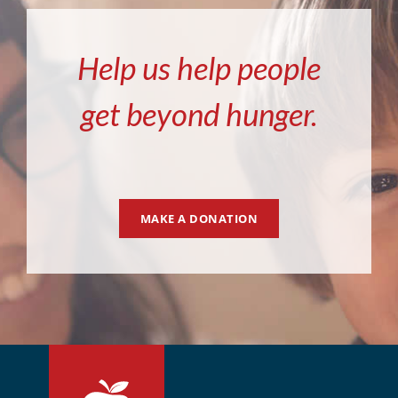
Help us help people
get beyond hunger.
MAKE A DONATION