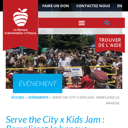
ACTUALITÉS
FAIRE UN DON
CONTACTEZ NOUS
EN
TROUVER
DE L'AIDE
ÉVÉNEMENT
ACCUEIL
»
ÉVÈNEMENTS
»
SERVE THE CITY X KIDS JAM : REMPLISSEZ LA
BANQUE
Serve the City x Kids Jam :