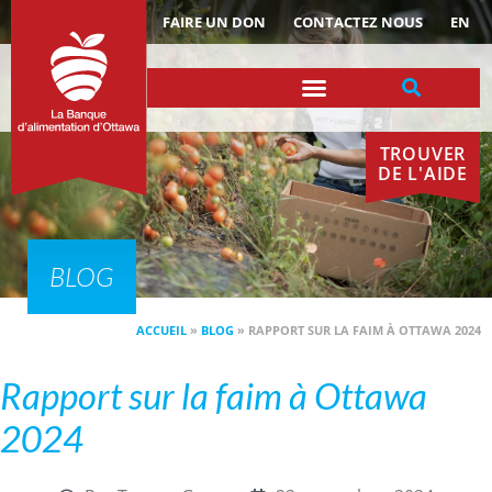
ACTUALITÉS
FAIRE UN DON
CONTACTEZ NOUS
EN
TROUVER
DE L'AIDE
BLOG
ACCUEIL
»
BLOG
»
RAPPORT SUR LA FAIM À OTTAWA 2024
Rapport sur la faim à Ottawa
2024