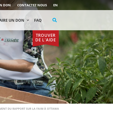
UN DON
CONTACTEZ NOUS
EN
AIRE UN DON
FAQ
TROUVER
DE L'AIDE
MENT DU RAPPORT SUR LA FAIM À OTTAWA