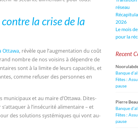
réseau
Récapitula
contre la crise de la
2026
Le mois de
pour la réc
 à Ottawa
, révèle que l’augmentation du coût
Recent 
 grand nombre de nos voisins à dépendre de
Noorulabd
taires sont à la limite de leurs capacités, et
Banque d’al
rantes, comme refuser des personnes en
Fêtes : Ass
pause
ers municipaux et au maire d’Ottawa. Dites-
Pierre Bea
attaquer à l’insécurité alimentaire – et
Banque d’al
our des solutions systémiques qui vont au-
Fêtes : Ass
pause