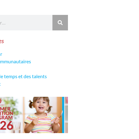
es
r
communautaires
de temps et des talents
x