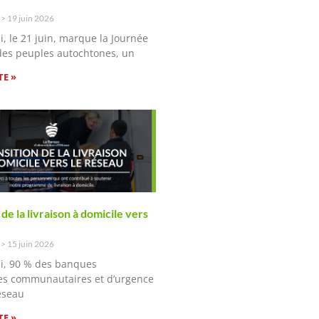
n
19 juin 2026
i, le 21 juin, marque la Journée
des peuples autochtones, un
TE »
 de la livraison à domicile vers
n
15 juin 2026
i, 90 % des banques
es communautaires et d’urgence
éseau
TE »