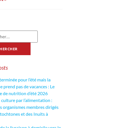
osts
 terminée pour l’été mais la
de prend pas de vacances : Le
de nutrition d’été 2026
culture par l’alimentation :
es organismes membres dirigés
tochtones et des Inuits à
de la livraison à domicile vers le