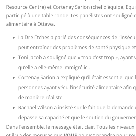
Resource Centre) et Cortenay Sarion (chef d’équipe, Equ
participé à une table ronde. Les panélistes ont souligné qu
alimentaire à Ottawa.
La Dre Etches a parlé des conséquences de l’insécur
peut entraîner des problèmes de santé physique et
Toni Jacob a souligné que « trop c’est trop », ayant 
qu’elle a elle-même immigré ici.
Cortenay Sarion a expliqué qu’il était essentiel que
personnes ayant vécu l’insécurité alimentaire afin 
de manière réaliste.
Rachael Wilson a insisté sur le fait que la demande
dépasse sa capacité et que le soutien du gouverne
Dans l’ensemble, le message était clair. Tous les nivea
et il y a des mesures que
VOUS
pouvez prendre pour sout