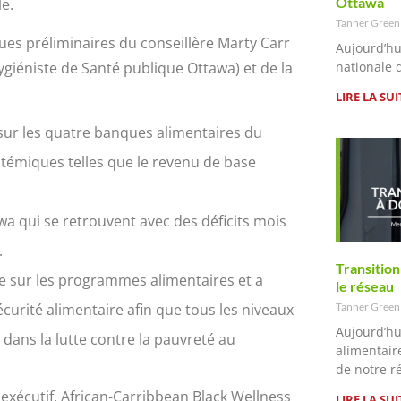
Ottawa
le.
Tanner Gree
s préliminaires du conseillère Marty Carr
Aujourd’hu
nationale 
hygiéniste de Santé publique Ottawa) et de la
LIRE LA SUI
 sur les quatre banques alimentaires du
ystémiques telles que le revenu de base
tawa qui se retrouvent avec des déficits mois
.
Transition
e sur les programmes alimentaires et a
le réseau
curité alimentaire afin que tous les niveaux
Tanner Gree
Aujourd’hu
ans la lutte contre la pauvreté au
alimentair
de notre r
 exécutif, African-Carribbean Black Wellness
LIRE LA SUI