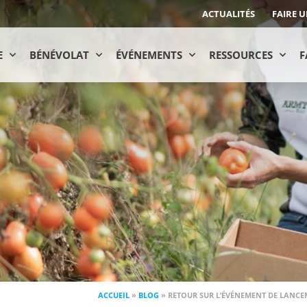
ACTUALITÉS
FAIRE 
E
BÉNÉVOLAT
ÉVÉNEMENTS
RESSOURCES
F
ACCUEIL
»
BLOG
»
RETOUR SUR L’ÉVÉNEMENT DE LANCE