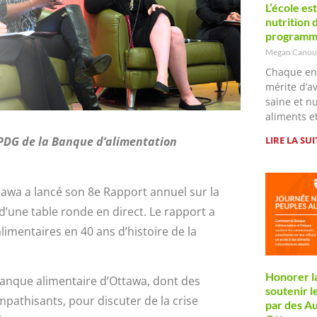
L’école es
nutrition 
programme
Megan Cano
Chaque en
mérite d’a
saine et n
aliments e
LIRE LA SUI
, PDG de la Banque
d’alimentation
awa a lancé son 8e Rapport annuel sur la
s d’une table ronde en direct. Le rapport a
mentaires en 40 ans d’histoire de la
Honorer la
 Banque alimentaire d’Ottawa, dont des
soutenir 
athisants, pour discuter de la crise
par des Au